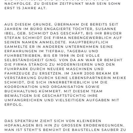
NACHFOLGE. ZU DIESEM ZEITPUNKT WAR SEIN SOHN
ERST 15 JAHRE ALT.
AUS DIESEM GRUNDE, ÜBERNAHM DIE BEREITS SEIT
JAHREN IM BÜRO ENGAGIERTE TOCHTER, SUSANNE
IBEL, GEB. SCHMIDT DAS GESCHÄFT, BIS IHR BRUDER
STEFAN SCHMIDT DIE FIRMA NEBENGEWERBLICH AUF
SEINEN NAMEN ANMELDETE. HAUPTBERUFLICH
SAMMELTE ER IN ANDEREN UNTERNEHMEN SEINE
ERFAHRUNGEN IM TIEFBAU, TAGEBAU UND
FUHRBETRIEBEN, BIS ER 1998 IN DIE VOLLE
SELBSTÄNDIGKEIT GING. VON DA AN WAR ER BEMÜHT
DIE FIRMA STÄNDIG ZU MODERNISIEREN UND DEN
FUHRPARK DURCH NEUERE MASCHINEN UND
FAHRZEUGE ZU ERSETZEN. IM JAHR 2000 BEKAM ER
VERSTÄRKUNG DURCH SEINE LEBENSPARTNERIN MEIKE
SCHMIDT, DIE SICH INNERBETRIEBLICH UM DIE
KOORDINATION UND ORGANISATION SOWIE
BUCHHALTUNG KÜMMERT. MIT DIESEM TEAM
BEWÄLTIGEN SIE GESCHÄFTSTÜCHTIG IHRE
UMFANGREICHEN UND VIELSEITIGEN AUFGABEN MIT
ERFOLG.
DAS SPEKTRUM ZIEHT SICH VON KLEINEREN
HOFANLAGEN BIS HIN ZU GROSSEN ERDBEWEGUNGEN. M
AN IST STEHT’S BEMÜHT DIE BAUSTELLEN SAUBER ZU H