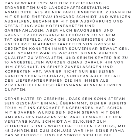
DAS GEWERBE 1977 MIT DER BEZEICHNUNG
ERDARBEITEN UND LANDSCHAFTSGESTALTUNG
ANMELDETE. ALS REINER FAMILIENBETRIEB, ZUSAMMEN
MIT SEINER EHEFRAU IRMGARD SCHMIDT UND WENIGEN
AUSHILFEN, BEGANN ER MIT DER AUSFÜHRUNG UND
GESTALTUNG VON HOFEINFAHRTEN UND
GARTENANLAGEN. ABER AUCH BAUGRUBEN UND
GROSSE ERDBEWEGUNGEN GEHÖRTEN ZU SEINEM T
ÄTIGKEITSFELD. AUCH DIE SCHWIERIGSTEN UND K
NIFFLIGSTEN ABBRUCHARBEITEN VON GROSSEN OB
JEKTEN KONNTEN IMMER SOUVERINÄR BEWÄLTIGEN.
KARL SCHMIDT WAR ES WICHTIG, SEINEN KUNDEN
QUALITÄT ZU VERKAUFEN, UND SEINEN SPÄTER BIS ZU
10 ANGESTELLTEN WURDEN GENAU DARAUF HIN VON
IHM GESCHULT. IN SEINER ZUVERLÄSSIGEN UND
KORREKTEN ART, WAR ER NICHT NUR BEI SEINEN
KUNDEN SEHR GESCHÄTZT, SONDERN AUCH BEI ALL
DEN LIEFERANTENFIRMEN DIE IHN IMMER ALS
VERBINDLICHEN GESCHÄFTSMANN KENNEN LERNEN
DURFTEN.
GERNE HÄTTE ER GESEHEN , DASS SEIN SOHN STEFAN
SEIN GESCHÄFT EINMAL ÜBERNIMMT, DEN ER BEREITS
FRÜH MIT INS GESCHÄFT EINGEBUNDEN HAT. SCHON
MIT 6 JAHREN WURDE SEIN SOHN STEFAN MIT DEM
UMGANG DES BAGGERS VERTRAUT GEMACHT.LEIDER
VERSTARB KARL SCHMIDT AM 03.10.1987 ZUM
ZEITPUNKT SEINES WIRTSCHAFTLICHEN ERFOLGS, MIT
48 JAHREN.BIS ZUM SCHLUSS WAR IHM SEINE FIRMA
DAS WICHTIGSTE, UND ER SORGTE SICH UM DIE